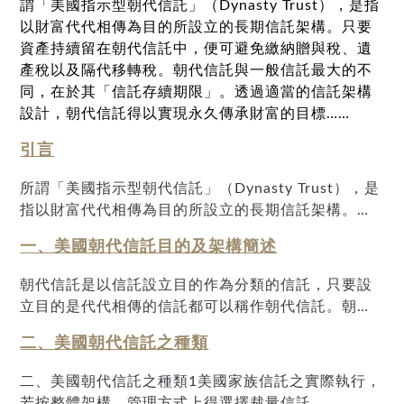
謂「美國指示型朝代信託」（Dynasty Trust），是指
以財富代代相傳為目的所設立的長期信託架構。只要
資產持續留在朝代信託中，便可避免繳納贈與稅、遺
產稅以及隔代移轉稅。朝代信託與一般信託最大的不
同，在於其「信託存續期限」。透過適當的信託架構
設計，朝代信託得以實現永久傳承財富的目標……
引言
所謂「美國指示型朝代信託」（Dynasty Trust），是
指以財富代代相傳為目的所設立的長期信託架構。只
要資產持續留在朝代信託中，便可避免繳納贈與稅、
一、美國朝代信託目的及架構簡述
遺產稅以及隔代移轉稅。朝代信託與一般信託最大的
不同，在於其「信託存續期限」。透過適當的信託架
朝代信託是以信託設立目的作為分類的信託，只要設
構設計，朝代信託得以實現永久傳承財富的目標。過
立目的是代代相傳的信託都可以稱作朝代信託。朝代
去，美國多數州曾對信託存續期間設有限制，亦即所
信託常作為家族傳承的財富規劃工具，以為後代子孫
謂的「反永續規則」，導致信託無法長期存在。然
二、美國朝代信託之種類
提供資產保護、規避法律風險而達到將財富代代傳
而，隨著部分州已陸續廢除這項限制，創富者如今得
承，並同時降低相關稅負。信託根據其所在管轄區的
二、美國朝代信託之種類1美國家族信託之實際執行，
以在這些州設立可延續數代以上的朝代信託。朝代信
法律而有不同的期限限制。在某些州，有反永續規
若按整體架構、管理方式上得選擇裁量信託