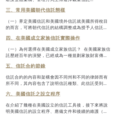
託可用於將創富者資產轉移到信託中，由信託受託人
則，意即信託的存在期間是有限的；而在其他州，則
（Discretionary Trust）、固定信託（Fixed
管理和保護，朝代信託合約可以根據創富者的需求和
無法律限制信託存在的年限。一般來說，信託法因州
三、常用美國朝代信託態樣
Trust）、複委信託（Delegated Trust）、指示型信託
意願訂定條款，明確規範資產的管理方式與分配機
而異，各管轄區通常能夠實施各自的法規來規範信託
（Directed Trust）等模式，亦可選擇成立特定目的實
制，並可視情況進行調整與修改，確保資產在受託人
（一）界定美國信託和美國境外信託就美國所得稅目
的設立。大多數情況下，會建議選擇信託公司擔任受
體／信託保護人公司（Special Purpose Entities／
指導下獲得妥善管理。此外，信託合約亦可以讓創富
的而言，可將朝代信託的結構調整成為授予人信託或
託人，因為受託公司受其業務所在州的監管。目前有
Trust Protector Companies）或私人家族信託公司
者訂定資產的分配機制，例如：當受益人達成特定條
非授予人信託，亦即是由授予人或信託支付信託所得
許多亞洲客戶在德拉瓦州或內華達州設立信託。在家
（Private Family Trust Company）等，各家族得本
件或到達特定年齡時，方可分配信託資產。如此一
四、在美國成立家族信託實際操作
稅。若是由授予人支付信託所得稅，則該信託通常被
族財富傳承的考量中，朝代信託成為高財富家族在財
於不同之需求，靈活設計適當之家族信託制度。1 本
來，不僅可依創富者的意願進行資產傳承與遺產規
視為「授予人信託」；若授予人不負責支付信託所得
務和遺產規劃時的核心。如第一章所述，許多東方家
（一）為何選擇在美國成立家族信託？ 在美國家族信
節主要內容引用臺灣信託業商業同業公會委託萬國法
劃，亦能降低未來爭議與混亂風險，為家人、子女等
稅，則該信託一般會被視為「非授予人信託」。 在美
族企業難以打破「富不過三代」的魔咒，然而，西方
託歷經百年的演變，已經成為一種規劃家族財富傳承
律事務所研究關於《辦理家族信託內部委員會機制建
受益人提供長期的財務保障。除此之外，朝代信託亦
國聯邦稅制下，美國信託視同為美國稅務居民。美國
也是如此。美國公開的統計資料也不樂觀，美國銀行
的普遍方案，成功協助不少家族長期甚至永續性地管
置之研究── 以美國為例》相關內容。（一）裁量信
具備稅務規劃功能，透過將資產轉移到信託中，可以
國稅局針對聯邦稅收目的界定了美國信託和美國境外
的子公司美國信託公司（U.S. Trust）進行的調查發
五、信託合約節錄
理、保護、傳承甚或拓展家族財富；例如範德比爾特
託（Discretionary Trust）裁量信託係指信託委託人
有效地減少遺產稅的影響，同時在資產增值過程中享
信託，第三章已經介紹美國信託和美國境外信託定義
現，64%的富人很少向他們的孩子透露其財富，78%
家族（Vanderbilt ）、甘迺迪家族（Kennedy）、洛
授予受託人就全部或部分信託事項裁量決定之權限，
有潛在的稅負優惠。本章將介紹美國朝代信託常見架
信託合約的內容和架構會因不同州和不同的律師而有
以及常見類型，依據1996年生效之IRC§§7701(a)(30)
的富人不認為下一代有足夠的財務紀律來處理他們獲
克菲勒家族（Rockefeller）及卡內基家族等，皆透過
例如：決定如何管理處分信託財產、增加或排除特定
構、合約條文節錄以及設立信託後的帳務處理及稅務
所不同，其內容包含了說明信託種類、此信託受到何
(E)和(31)(B)規定，當以下兩個條件均成立時，該信託
得的遺產。反觀全球知名的洛克菲勒家族已成功將其
家族信託制度成功維繫與傳承家族基業。 美國之家
受益人、何時分配及分配多少信託財產或信託收益予
申報。
種法律的保障、各角色的權利及義務、信託朝代如何
為美國信託，若以下任一條件不成立，則視為外國信
財富世代相傳，該家族是世界上第一個建立家族辦公
族信託制度，根據不同家族之情形及需求，得彈性訂
受益人等。裁量信託為一般傳統信託模式下最常採取
六、美國信託之設立程序
運行和未來各職位及成員如何替換，需要對信託每個
託：1.美國法院可以對信託的管理行使主要監督，即
室來管理其財富的家族。他們藉由朝代信託投資其龐
定各種不同之內容及條件，利用不同之信託種類、架
之信託管理架構之一，惟此種信託模式至九零年代
細節向客戶解釋，並瞭解客戶需求後要求律師增補內
法院測試；2.一個或多個美國人（U.S. Persons）有
大的家族財富，洛克菲勒家族現已將其財富傳到了第
在介紹了幾種在美國設立的信託工具後，接下來將說
構或組織，委由個人、信託業者或其他形式之選擇，
後，由於美國相關法規之制訂、修正等因素，與大部
容。 為了讓讀者對美國信託合約的樣貌有進一步的
權控制信託的所有重大決定，即控制測試。因此根據
七代。目前華人在美國成立的朝代信託，通常是為了
明美國信託的設立程序、應備文件和後續的維護（以
而形成多種不同態樣之家族信託，以利家族靈活傳承
分家族之信託需求難以相符而逐漸式微。例如，美國
了解，在此以「附錄一」和「附錄二」分別節錄「可
定義，美國信託是指受到美國法律管轄的信託，且有
一個或多個後代（ 受益人）之利益而成立，並由授予