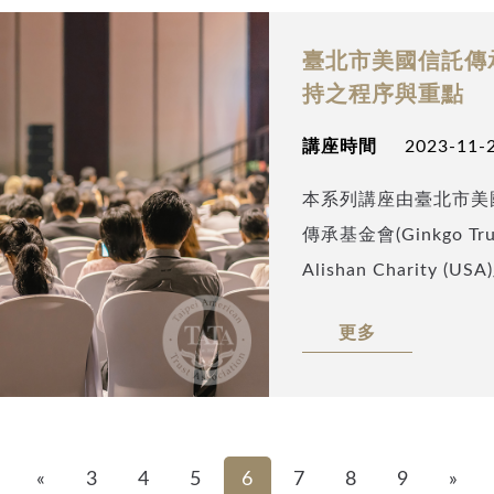
taipeiata.org 並
發送本座談完整的會後
臺北市美國信託傳承
驟。
持之程序與重點
講座時間
2023-11-2
本系列講座由臺北市美
傳承基金會(Ginkgo Trus
Alishan Charity (U
請安致勤資會計師集團
更多
託規劃師(CTFA)呂嘉昕
(Sherry Liu)就
晰易懂的方式進行深入
«
3
4
5
6
7
8
9
»