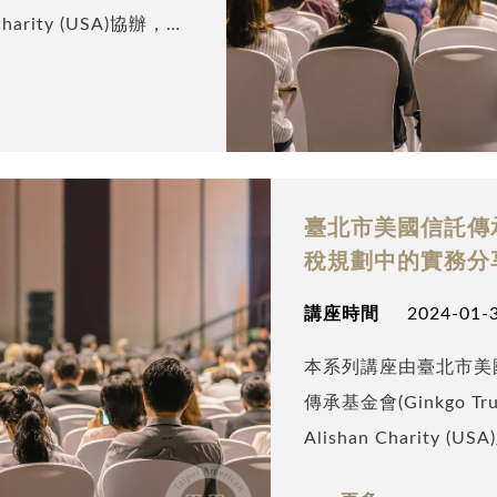
 Charity (USA)協辦，本
會理事長呂旭明會計師
與信託籌劃的通用架構」為
勢，說明近年來華人最
發揮的功效及價值。 歡
a.org 並留下聯繫方式，本協
臺北市美國信託傳承
後結論及未來實務操作
稅規劃中的實務分
講座時間
2024-01-3
本系列講座由臺北市美
傳承基金會(Ginkgo Trus
Alishan Charity (U
請到北京安致勤會計師