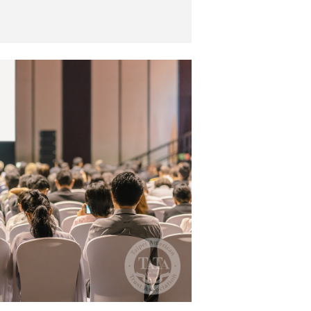
張國禮先生。 張國禮會計師從事
託服務近15年，已為逾千個家庭
度稅務申報服務。這次要就美國
所扮演的角色，進行相關實務探
o@taipeiata.org 並留下聯繫方
送本座談完整的會後結論及未來
。