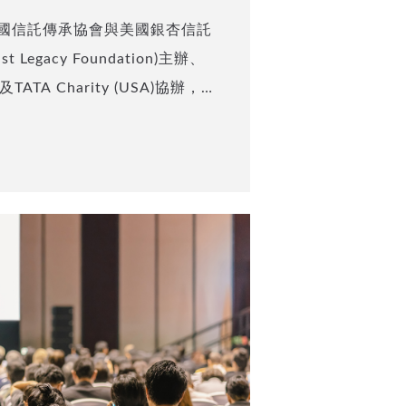
國信託傳承協會與美國銀杏信託
t Legacy Foundation)主辦、
SA)及TATA Charity (USA)協辦，本
託傳承協會理事長呂旭明會計師
「家族傳承好工具：美國不可撤銷信託」
銷信託在家族資產規劃中能夠扮
釐清此類信託的資產傳承功能。
aipeiata.org 並留下聯繫方式，本
談完整的會後結論及未來實務操