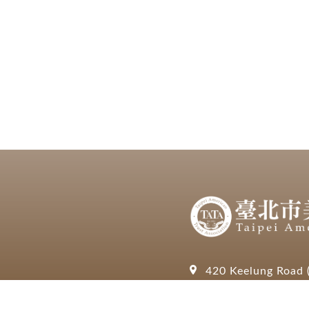
420 Keelung Road (
(+886)-2-8780-77