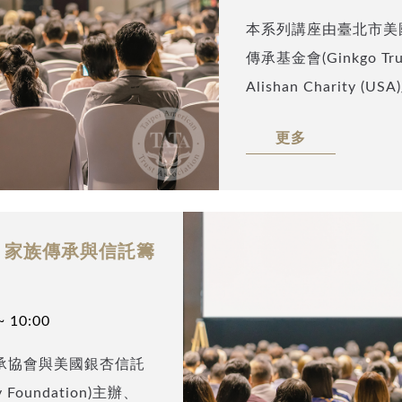
本系列講座由臺北市美
傳承基金會(Ginkgo Trus
Alishan Charity (U
次邀請到臺北市美國信
更多
(Peter Lu)，以
為題，暢談美國不可撤
演的角色，聽眾可藉此
歡迎您Email至info@t
- 家族傳承與信託籌
協會將於會後發送本座
作的細節與步驟。
~ 10:00
承協會與美國銀杏信託
y Foundation)主辦、