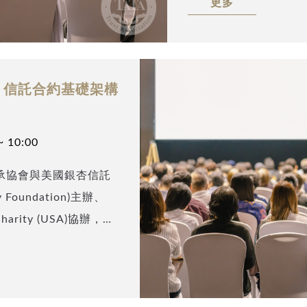
更多
師、國際註冊審計師的
美國稅務、境外家族信
提供美國財稅規劃及年
家族信託在財稅規劃中
- 信託合約基礎架構
討。 歡迎您Email至 inf
式，本協會將於會後發
實務操作的細節與步驟
~ 10:00
承協會與美國銀杏信託
y Foundation)主辦、
 Charity (USA)協辦，邀
師劉家詠(John
入剖析信託合約的基礎架
對設立人對於合約常見