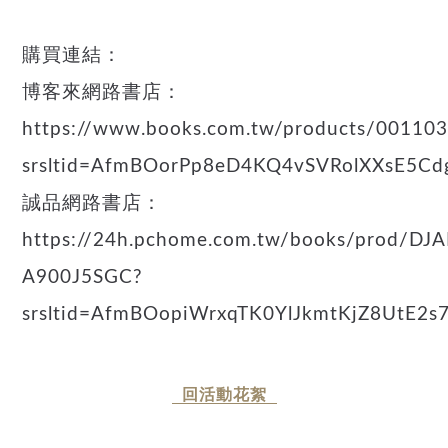
購買連結：
博客來網路書店：
https://www.books.com.tw/products/00110
srsltid=AfmBOorPp8eD4KQ4vSVRolXXsE5
誠品網路書店：
https://24h.pchome.com.tw/books/prod/DJA
A900J5SGC?
srsltid=AfmBOopiWrxqTK0YlJkmtKjZ8UtE2s
回活動花絮